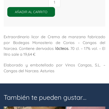
Licor
de
Crema
AÑADIR AL CARRITO
de
manzana
–
Monasterio
Extraordinario licor de Crema de manzana fabricado
de
por Bodegas Monasterio de Corias – Cangas del
Corias
Narcea. Contiene derivados
lácteos.
70 cl. – 17% vol. – El
cantidad
litro sale a 19,64 €
Elaborado y embotellado por Vinos Cangas, S.L. –
Cangas del Narcea. Asturias
También te pueden gustar…