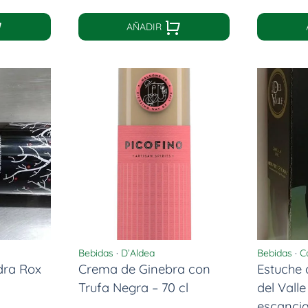
AÑADIR
Bebidas
·
D’Aldea
Bebidas
·
C
dra Rox
Crema de Ginebra con
Estuche
Trufa Negra – 70 cl
del Valle
escanci