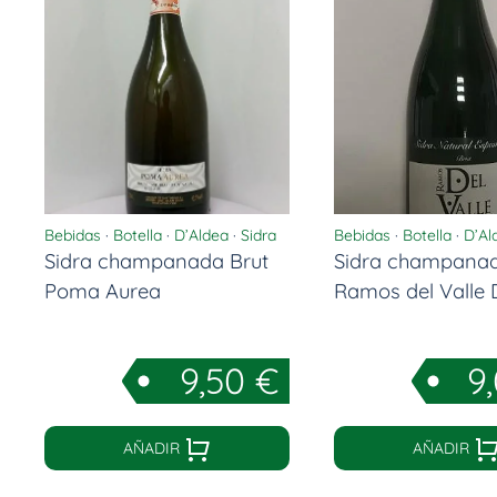
Bebidas
·
Botella
·
D’Aldea
·
Sidra
Bebidas
·
Botella
·
D’Al
Sidra champanada Brut
Sidra champanad
Poma Aurea
Ramos del Valle D
9,50
€
9
AÑADIR
AÑADIR