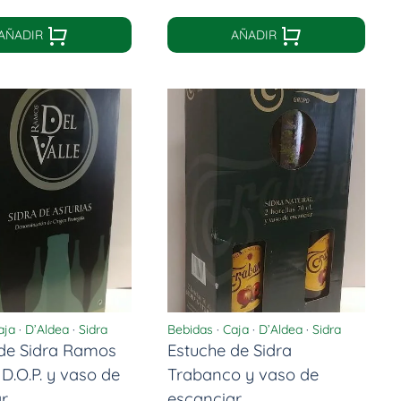
AÑADIR
AÑADIR
aja
·
D’Aldea
·
Sidra
Bebidas
·
Caja
·
D’Aldea
·
Sidra
 de Sidra Ramos
Estuche de Sidra
 D.O.P. y vaso de
Trabanco y vaso de
ar
escanciar