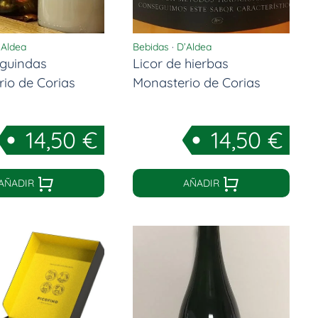
’Aldea
Bebidas
·
D’Aldea
 guindas
Licor de hierbas
io de Corias
Monasterio de Corias
14,50
€
14,50
€
AÑADIR
AÑADIR