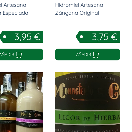
l Artesana
Hidromiel Artesana
 Especiada
Zángana Original
3,95
€
3,75
€
AÑADIR
AÑADIR