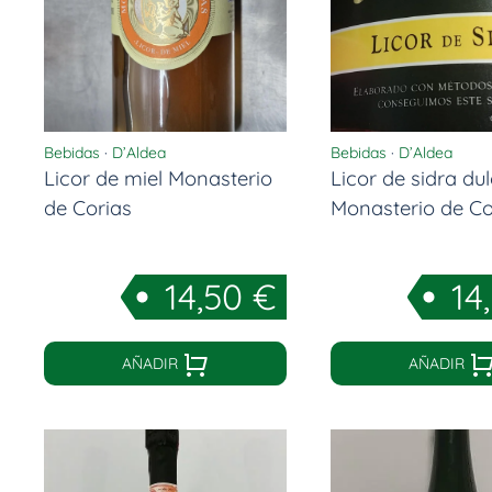
Bebidas
·
D’Aldea
Bebidas
·
D’Aldea
Licor de miel Monasterio
Licor de sidra du
de Corias
Monasterio de Co
14,50
€
14
AÑADIR
AÑADIR