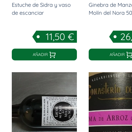
Estuche de Sidra y vaso
Ginebra de Manz
de escanciar
Molín del Nora 50 
11,50
€
26
AÑADIR
AÑADIR