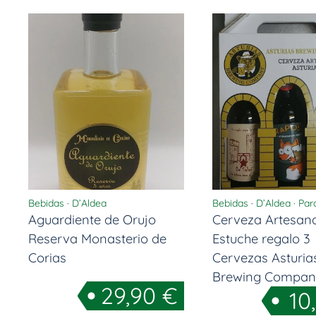
Bebidas
·
D’Aldea
Bebidas
·
D’Aldea
·
Par
Aguardiente de Orujo
Cerveza Artesana
Reserva Monasterio de
Estuche regalo 3
Corias
Cervezas Asturia
Brewing Compan
29,90
€
10