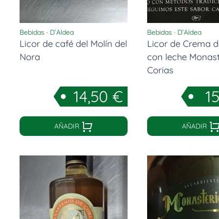
Bebidas
·
D’Aldea
Bebidas
·
D’Aldea
Licor de café del Molín del
Licor de Crema d
Nora
con leche Monast
Corias
14,50
€
15
AÑADIR
AÑADIR