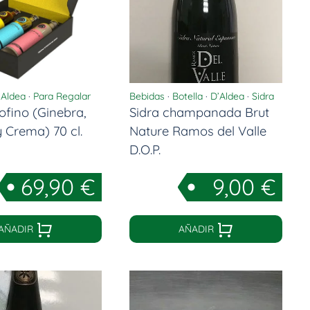
’Aldea
·
Para Regalar
Bebidas
·
Botella
·
D’Aldea
·
Sidra
ofino (Ginebra,
Sidra champanada Brut
 Crema) 70 cl.
Nature Ramos del Valle
D.O.P.
69,90
€
9,00
€
AÑADIR
AÑADIR