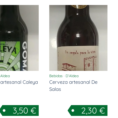
’Aldea
Bebidas
·
D’Aldea
artesanal Caleya
Cerveza artesanal De
Salas
3,50
€
2,30
€