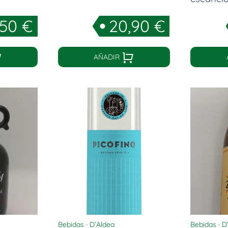
,50
€
20,90
€
AÑADIR
Bebidas
·
D’Aldea
Bebidas
·
D