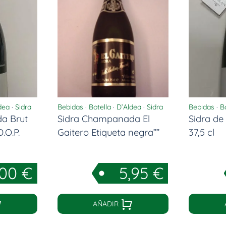
dea
·
Sidra
Bebidas
·
Botella
·
D’Aldea
·
Sidra
Bebidas
·
B
a Brut
Sidra Champanada El
Sidra de
.O.P.
Gaitero Etiqueta negra””
37,5 cl
,00
€
5,95
€
AÑADIR