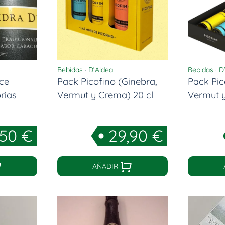
Bebidas
·
D’Aldea
Bebidas
·
D
lce
Pack Picofino (Ginebra,
Pack Pic
rias
Vermut y Crema) 20 cl
Vermut y
,50
€
29,90
€
AÑADIR