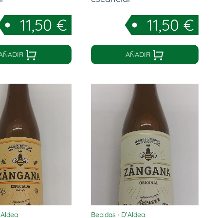
11,50
€
11,50
€
AÑADIR
AÑADIR
’Aldea
Bebidas
·
D’Aldea