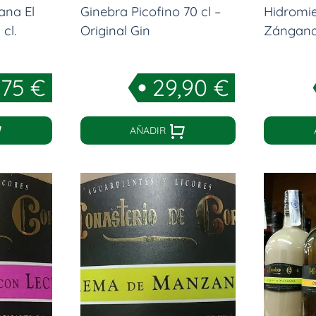
ana El
Ginebra Picofino 70 cl –
Hidromie
cl.
Original Gin
Zángana
,75
€
29,90
€
AÑADIR