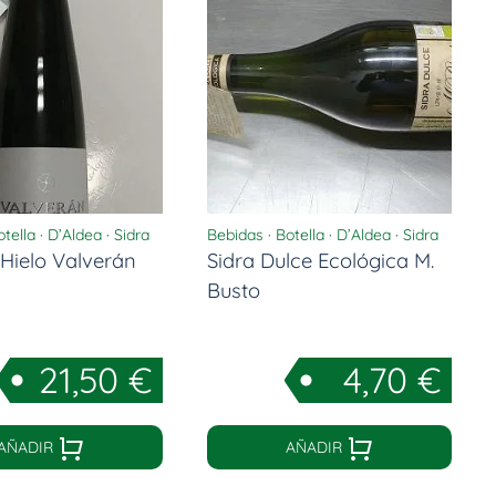
otella
·
D’Aldea
·
Sidra
Bebidas
·
Botella
·
D’Aldea
·
Sidra
 Hielo Valverán
Sidra Dulce Ecológica M.
Busto
21,50
€
4,70
€
AÑADIR
AÑADIR