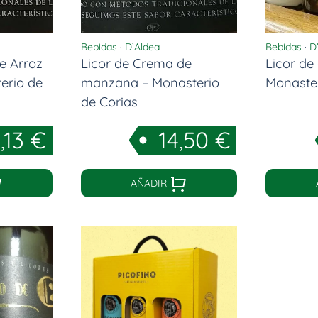
Bebidas
·
D’Aldea
Bebidas
·
D
e Arroz
Licor de Crema de
Licor de
erio de
manzana – Monasterio
Monaster
de Corias
,13
€
14,50
€
AÑADIR