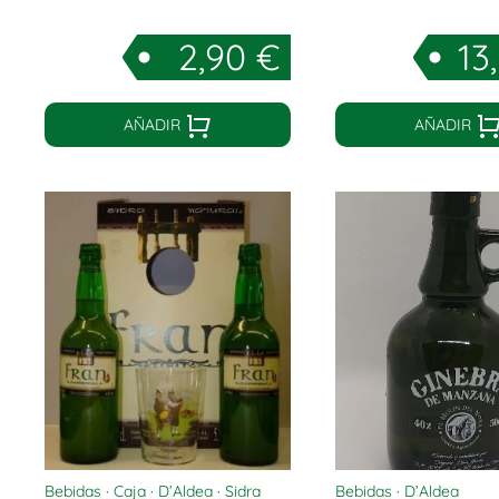
2,90
€
13
AÑADIR
AÑADIR
Bebidas
·
Caja
·
D’Aldea
·
Sidra
Bebidas
·
D’Aldea