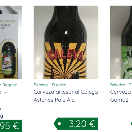
a Regalar
Bebidas
·
D’Aldea
Bebidas
·
D
l –
Cerveza artesanal Caleya
Cerveza 
Asturies Pale Ale
Goma2
s
y
3,20
€
,95
€