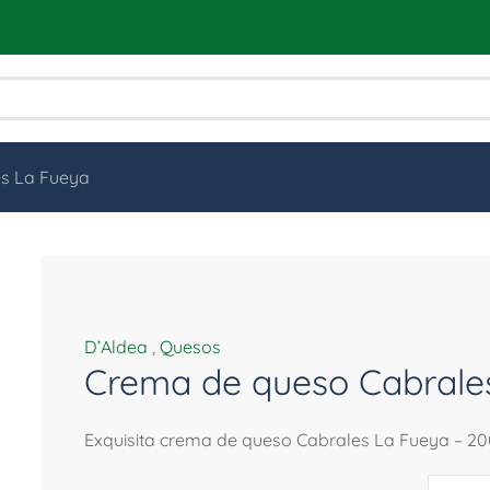
s La Fueya
D’Aldea
,
Quesos
Crema de queso Cabrale
Exquisita crema de queso Cabrales La Fueya – 200 
Crema