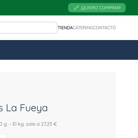
¡QUIERO COMPRAR!
TIENDA
CATERING
CONTACTO
s La Fueya
g. – El kg. sale a 27,25 €