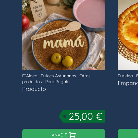
D’Aldea
·
Dulces Asturianos
·
Otros
D’Aldea
·
productos
·
Para Regalar
Empana
Producto
25,00
€
AÑADIR