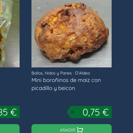
Bollos, Nidos y Panes
·
D’Aldea
Mini boroñinos de maiz con
picadillo y beicon
,85
€
0,75
€
AÑADIR