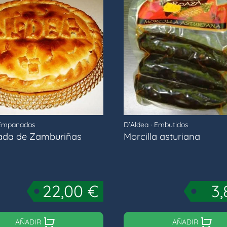
Empanadas
D’Aldea
·
Embutidos
da de Zamburiñas
Morcilla asturiana
22,00
€
3
AÑADIR
AÑADIR