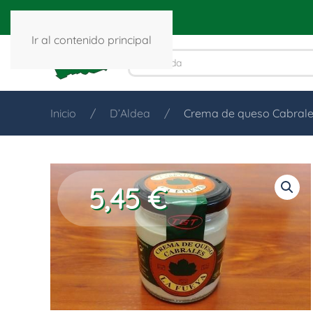
Ir al contenido principal
Inicio
D’Aldea
Crema de queso Cabrale
5,45
€