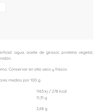
ada
urada
d
erficial: agua, aceite de girasol, proteína vegetal,
lmidón.
umo. Conservar en sitio seco y fresco.
lores medios por 100 g.
1163 kj / 278 kcal
11,31 g
2,68 g