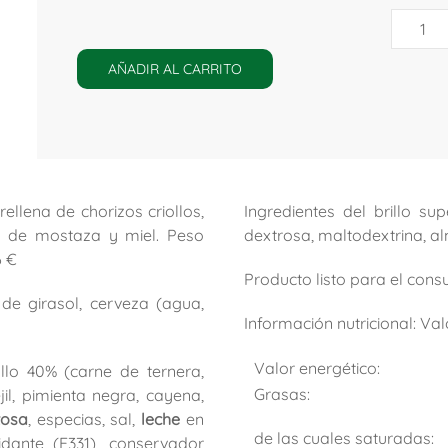
Empan
Exconx
cantida
AÑADIR AL CARRITO
ellena de chorizos criollos,
Ingredientes del brillo sup
a de mostaza y miel. Peso
dextrosa, maltodextrina, a
6 €
Producto listo para el cons
e de girasol, cerveza (agua,
Información nutricional: Va
Valor energético:
iollo 40% (carne de ternera,
Grasas:
jil, pimienta negra, cayena,
tosa
, especias, sal,
leche
en
de las cuales saturadas:
xidante (E331), conservador