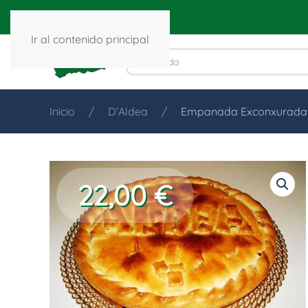
Ir al contenido principal
Inicio
D’Aldea
Empanada Exconxurada
22,00
€