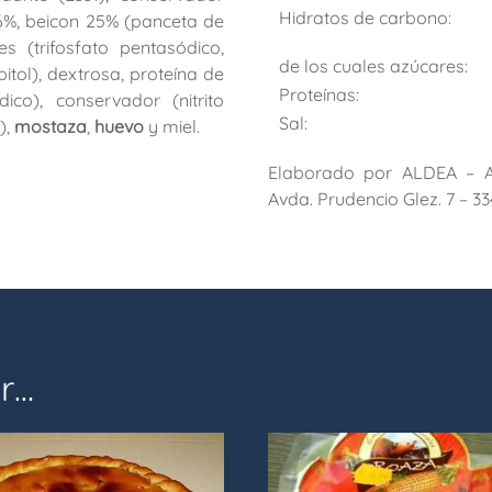
Hidratos de carbono:
 26%, beicon 25% (panceta de
es (trifosfato pentasódico,
de los cuales azúcares:
tol), dextrosa, proteína de
Proteínas:
dico), conservador (nitrito
Sal:
),
mostaza
,
huevo
y miel.
Elaborado por ALDEA – A
Avda. Prudencio Glez. 7 – 3
r…