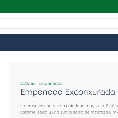
D’Aldea
,
Empanadas
Empanada Exconxurada
La masa es una receta asturiana muy vieja. Está re
caramelizada y una suave salsa de mostaza y miel