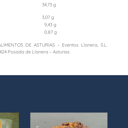
34,73 g
3,07 g
9,43 g
0,87 g
LIMENTOS DE ASTURIAS – Eventos Llanera, S.L.
3424 Posada de Llanera – Asturias