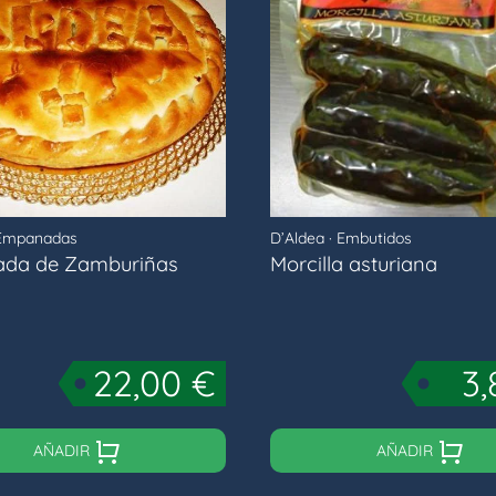
Empanadas
D’Aldea
·
Embutidos
da de Zamburiñas
Morcilla asturiana
22,00
€
3
AÑADIR
AÑADIR