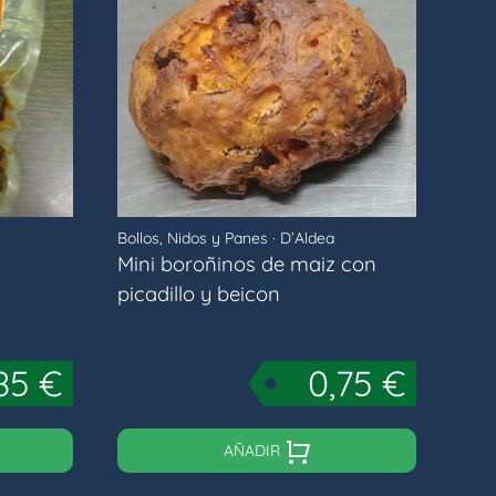
Bollos, Nidos y Panes
·
D’Aldea
Mini boroñinos de maiz con
picadillo y beicon
,85
€
0,75
€
AÑADIR